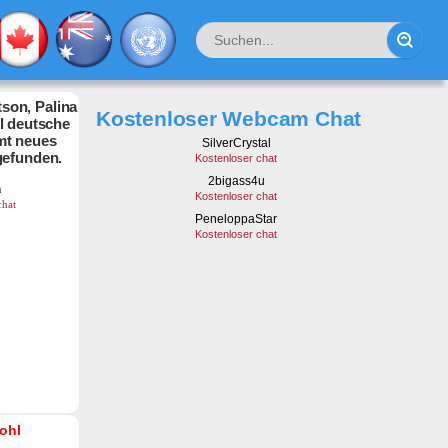
son, Palina
Kostenloser Webcam Chat
hl deutsche
mt neues
gefunden.
ohl