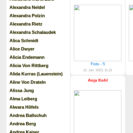
Alexandra Neldel
Alexandra Polzin
Alexandra Rietz
Alexandra Schalaudek
Alica Schmidt
Alice Dwyer
Alicia Endemann
Foto - 5
Alicia Von Rittberg
12. Jan. 2023, 11:21
Alida Kurras (Lauenstein)
Anja Kohl
Aline Von Drateln
Alissa Jung
Alma Leiberg
Alwara Höfels
Andrea Ballschuh
Andrea Berg
Andrea Kaiser