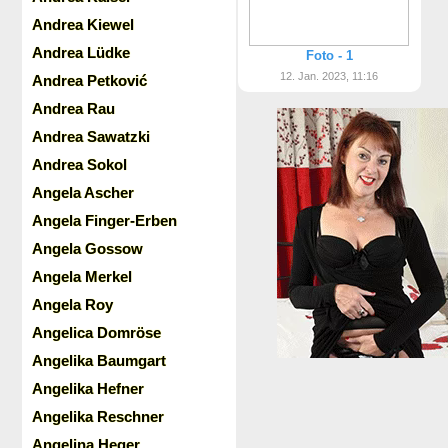
Andrea Kiewel
Andrea Lüdke
Foto - 1
12. Jan. 2023, 11:16
Andrea Petković
Andrea Rau
Andrea Sawatzki
Andrea Sokol
Angela Ascher
Angela Finger-Erben
Angela Gossow
Angela Merkel
Angela Roy
Angelica Domröse
Angelika Baumgart
Angelika Hefner
Angelika Reschner
Angelina Heger