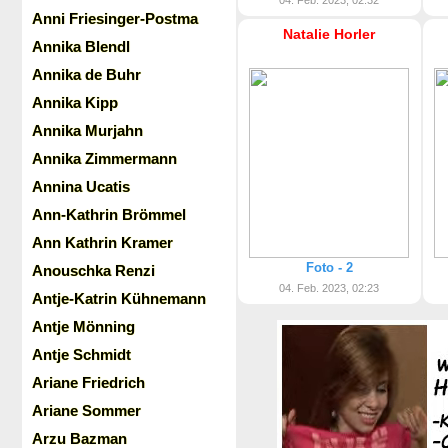
04. Feb. 2023, 02:32
Anni Friesinger-Postma
Natalie Horler
Annika Blendl
Annika de Buhr
Annika Kipp
Annika Murjahn
Annika Zimmermann
Annina Ucatis
Ann-Kathrin Brömmel
Ann Kathrin Kramer
Foto - 2
Anouschka Renzi
04. Feb. 2023, 02:23
Antje-Katrin Kühnemann
Antje Mönning
Antje Schmidt
Ariane Friedrich
Ariane Sommer
Arzu Bazman