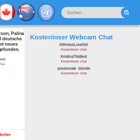
son, Palina
Kostenloser Webcam Chat
hl deutsche
mt neues
gefunden.
Horler