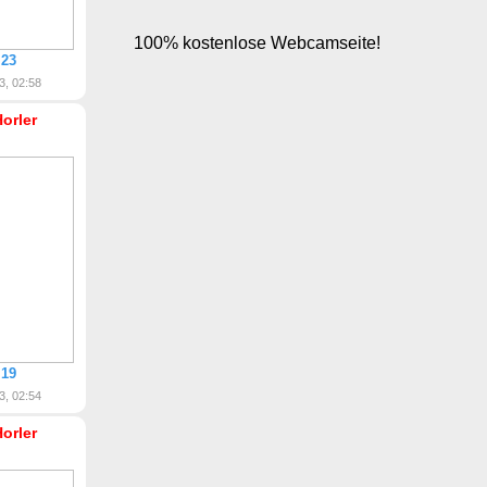
 23
3, 02:58
Horler
 19
3, 02:54
Horler