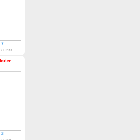
 7
3, 02:33
Horler
 3