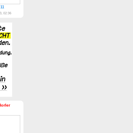
 11
3, 02:36
Horler