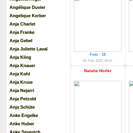
Angélique Duvier
Angelique Kerber
Anja Charlet
Anja Franke
Anja Gebel
Anja Juliette Laval
Foto - 18
Anja Kling
04. Feb. 2023, 02:51
Anja Knauer
Natalie Horler
Anja Kohl
Anja Kruse
Anja Nejarri
Anja Petzold
Anja Schüte
Anke Engelke
Anke Huber
Anke Sevenich