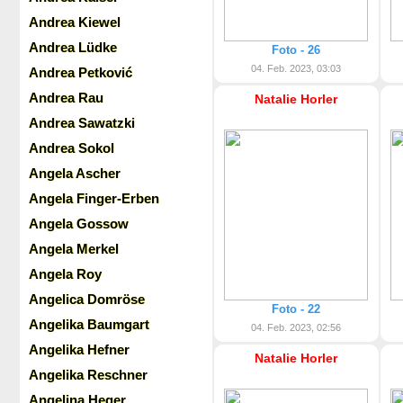
Andrea Kiewel
Andrea Lüdke
Foto - 26
04. Feb. 2023, 03:03
Andrea Petković
Andrea Rau
Natalie Horler
Andrea Sawatzki
Andrea Sokol
Angela Ascher
Angela Finger-Erben
Angela Gossow
Angela Merkel
Angela Roy
Angelica Domröse
Foto - 22
Angelika Baumgart
04. Feb. 2023, 02:56
Angelika Hefner
Natalie Horler
Angelika Reschner
Angelina Heger