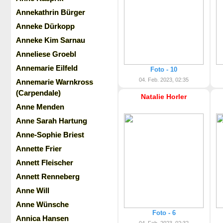
Annekathrin Bürger
Anneke Dürkopp
Anneke Kim Sarnau
Anneliese Groebl
Annemarie Eilfeld
Foto - 10
04. Feb. 2023, 02:35
Annemarie Warnkross
(Carpendale)
Natalie Horler
Anne Menden
Anne Sarah Hartung
Anne-Sophie Briest
Annette Frier
Annett Fleischer
Annett Renneberg
Anne Will
Anne Wünsche
Foto - 6
Annica Hansen