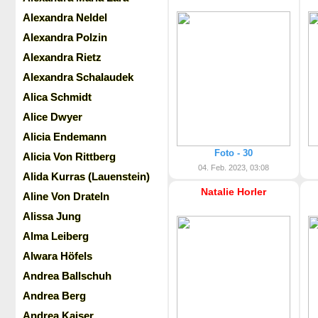
Alexandra Neldel
Alexandra Polzin
Alexandra Rietz
Alexandra Schalaudek
Alica Schmidt
Alice Dwyer
Alicia Endemann
Foto - 30
Alicia Von Rittberg
04. Feb. 2023, 03:08
Alida Kurras (Lauenstein)
Natalie Horler
Aline Von Drateln
Alissa Jung
Alma Leiberg
Alwara Höfels
Andrea Ballschuh
Andrea Berg
Andrea Kaiser