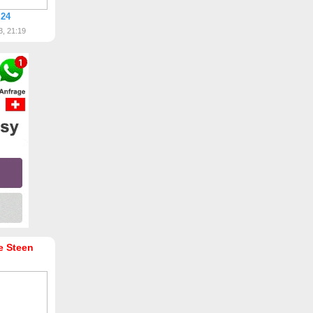
 24
3, 21:19
ke Steen