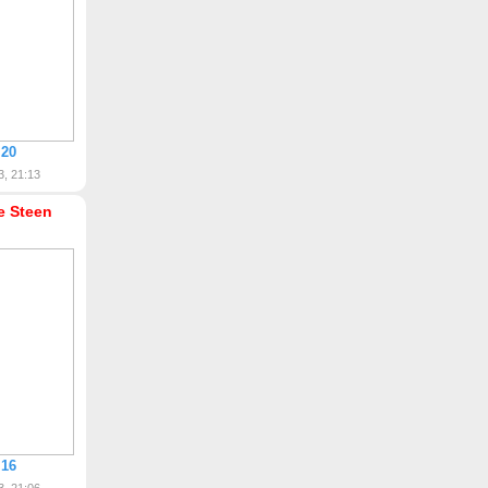
 20
3, 21:13
ke Steen
 16