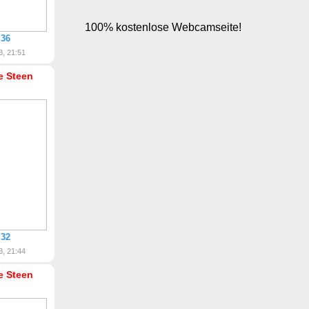
 36
3, 21:51
ke Steen
 32
3, 21:44
ke Steen