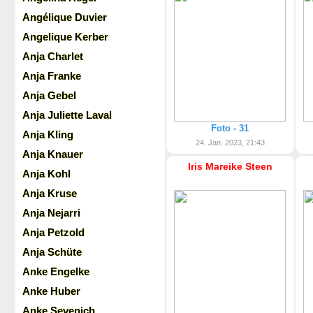
Angélique Duvier
Angelique Kerber
Anja Charlet
Anja Franke
Anja Gebel
Anja Juliette Laval
Foto - 31
Anja Kling
24. Jan. 2023, 21:43
Anja Knauer
Iris Mareike Steen
Anja Kohl
Anja Kruse
Anja Nejarri
Anja Petzold
Anja Schüte
Anke Engelke
Anke Huber
Anke Sevenich