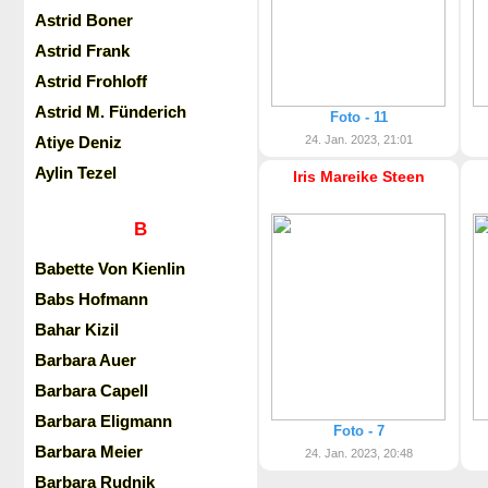
Astrid Boner
Astrid Frank
Astrid Frohloff
Astrid M. Fünderich
Foto - 11
Atiye Deniz
24. Jan. 2023, 21:01
Aylin Tezel
Iris Mareike Steen
B
Babette Von Kienlin
Babs Hofmann
Bahar Kizil
Barbara Auer
Barbara Capell
Barbara Eligmann
Foto - 7
Barbara Meier
24. Jan. 2023, 20:48
Barbara Rudnik