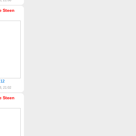
3, 21:06
ke Steen
 12
3, 21:02
ke Steen