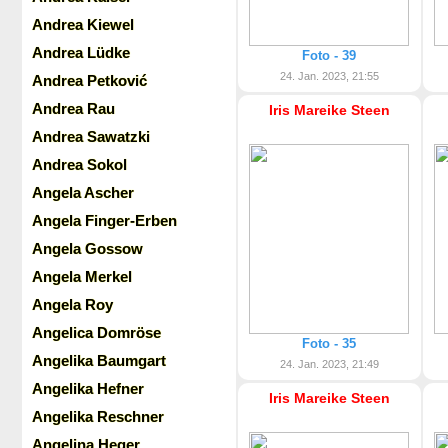
Andrea Kiewel
Andrea Lüdke
Foto - 39
24. Jan. 2023, 21:55
Andrea Petković
Andrea Rau
Iris Mareike Steen
Andrea Sawatzki
Andrea Sokol
Angela Ascher
Angela Finger-Erben
Angela Gossow
Angela Merkel
Angela Roy
Angelica Domröse
Foto - 35
Angelika Baumgart
24. Jan. 2023, 21:49
Angelika Hefner
Iris Mareike Steen
Angelika Reschner
Angelina Heger