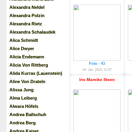
Alexandra Neldel
Alexandra Polzin
Alexandra Rietz
Alexandra Schalaudek
Alica Schmidt
Alice Dwyer
Alicia Endemann
Foto - 43
Alicia Von Rittberg
24. Jan. 2023, 21:57
Alida Kurras (Lauenstein)
Iris Mareike Steen
Aline Von Drateln
Alissa Jung
Alma Leiberg
Alwara Höfels
Andrea Ballschuh
Andrea Berg
Andrea Kaiser