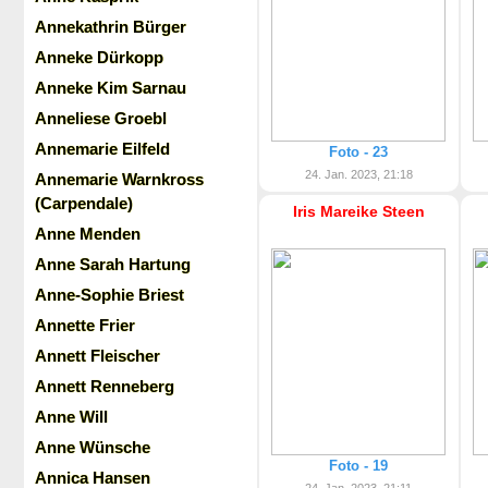
Annekathrin Bürger
Anneke Dürkopp
Anneke Kim Sarnau
Anneliese Groebl
Annemarie Eilfeld
Foto - 23
24. Jan. 2023, 21:18
Annemarie Warnkross
(Carpendale)
Iris Mareike Steen
Anne Menden
Anne Sarah Hartung
Anne-Sophie Briest
Annette Frier
Annett Fleischer
Annett Renneberg
Anne Will
Anne Wünsche
Foto - 19
Annica Hansen