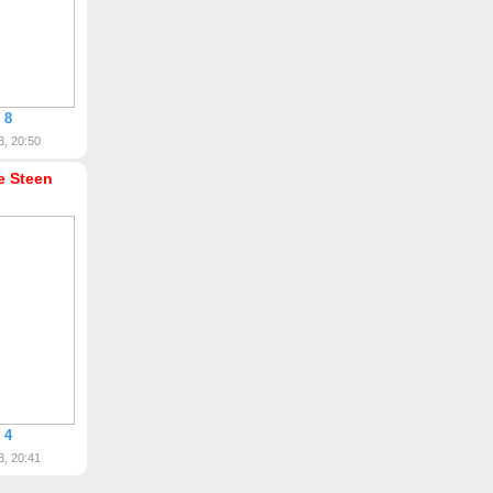
 8
3, 20:50
ke Steen
 4
3, 20:41