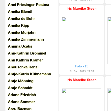
24. Jan. 2023, 21:11
Anni Friesinger-Postma
Iris Mareike Steen
Annika Blendl
Annika de Buhr
Annika Kipp
Annika Murjahn
Annika Zimmermann
Annina Ucatis
Ann-Kathrin Brömmel
Ann Kathrin Kramer
Foto - 15
Anouschka Renzi
24. Jan. 2023, 21:05
Antje-Katrin Kühnemann
Iris Mareike Steen
Antje Mönning
Antje Schmidt
Ariane Friedrich
Ariane Sommer
Arzu Bazman