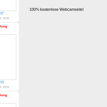
 17
3, 19:56
Jung
 13
3, 19:44
Jung