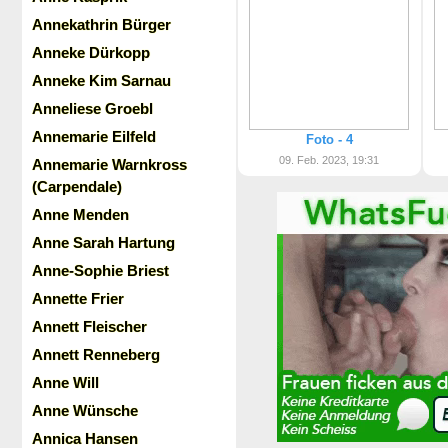
Annekathrin Bürger
Anneke Dürkopp
Anneke Kim Sarnau
Anneliese Groebl
Annemarie Eilfeld
Foto - 4
09. Feb. 2023, 19:31
Annemarie Warnkross
(Carpendale)
Anne Menden
Anne Sarah Hartung
Anne-Sophie Briest
Annette Frier
Annett Fleischer
Annett Renneberg
Anne Will
Anne Wünsche
Annica Hansen