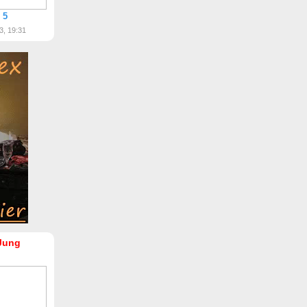
 5
3, 19:31
Jung