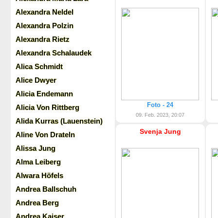
Alexandra Neldel
Alexandra Polzin
Alexandra Rietz
Alexandra Schalaudek
Alica Schmidt
Alice Dwyer
Alicia Endemann
Foto - 24
Alicia Von Rittberg
09. Feb. 2023, 20:07
Alida Kurras (Lauenstein)
Svenja Jung
Aline Von Drateln
Alissa Jung
Alma Leiberg
Alwara Höfels
Andrea Ballschuh
Andrea Berg
Andrea Kaiser