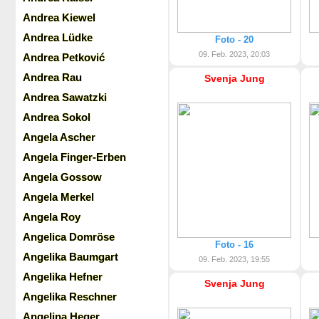
Andrea Kiewel
Andrea Lüdke
Foto - 20
09. Feb. 2023, 20:03
Andrea Petković
Andrea Rau
Svenja Jung
Andrea Sawatzki
Andrea Sokol
Angela Ascher
Angela Finger-Erben
Angela Gossow
Angela Merkel
Angela Roy
Angelica Domröse
Foto - 16
Angelika Baumgart
09. Feb. 2023, 19:55
Angelika Hefner
Svenja Jung
Angelika Reschner
Angelina Heger