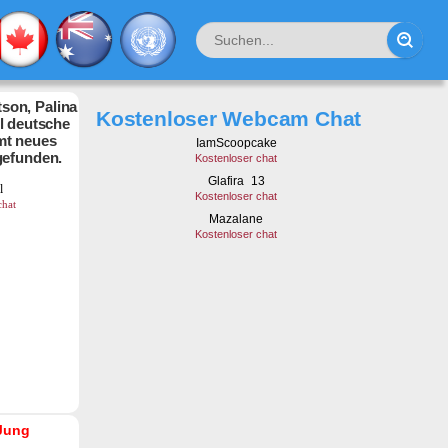
son, Palina
Kostenloser Webcam Chat
hl deutsche
mt neues
gefunden.
Jung