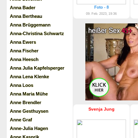
Anna Bader
Foto - 8
09. Feb. 2023, 19:36
Anna Bertheau
Anna Brüggemann
Anna-Christina Schwartz
Anna Ewers
Anna Fischer
Anna Heesch
Anna Julia Kapfelsperger
Anna Lena Klenke
Anna Loos
Anna Maria Mühe
Anne Brendler
Svenja Jung
Anne Gesthuysen
Anne Graf
Anne-Julia Hagen
Anne Kasprik