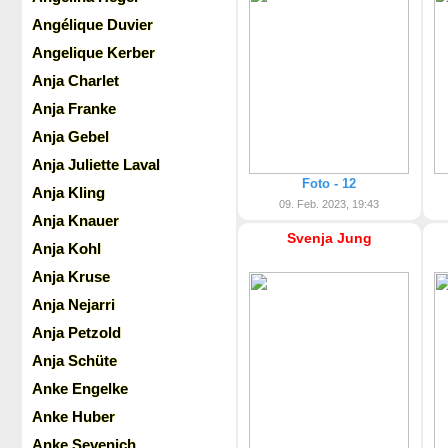
Angélique Duvier
Angelique Kerber
Anja Charlet
Anja Franke
Anja Gebel
Anja Juliette Laval
Foto - 12
Anja Kling
09. Feb. 2023, 19:43
Anja Knauer
Svenja Jung
Anja Kohl
Anja Kruse
Anja Nejarri
Anja Petzold
Anja Schüte
Anke Engelke
Anke Huber
Anke Sevenich