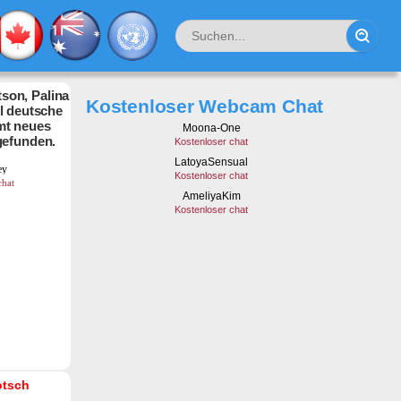
son, Palina
Kostenloser Webcam Chat
hl deutsche
mt neues
gefunden.
otsch