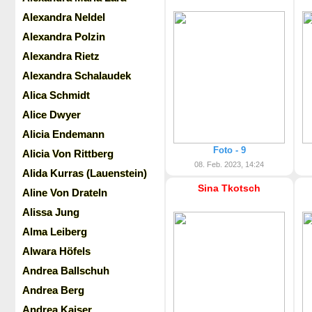
Alexandra Neldel
Alexandra Polzin
Alexandra Rietz
Alexandra Schalaudek
Alica Schmidt
Alice Dwyer
Alicia Endemann
Foto - 9
Alicia Von Rittberg
08. Feb. 2023, 14:24
Alida Kurras (Lauenstein)
Sina Tkotsch
Aline Von Drateln
Alissa Jung
Alma Leiberg
Alwara Höfels
Andrea Ballschuh
Andrea Berg
Andrea Kaiser