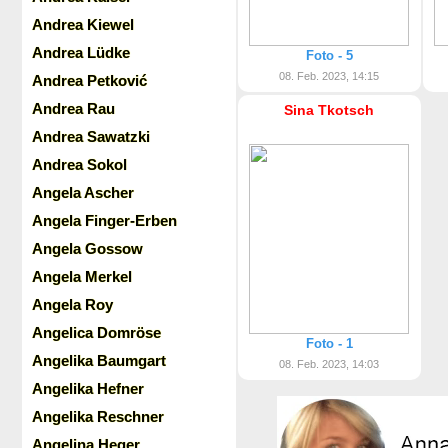
Andrea Kiewel
Andrea Lüdke
Foto - 5
08. Feb. 2023, 14:15
Andrea Petković
Andrea Rau
Sina Tkotsch
Andrea Sawatzki
Andrea Sokol
Angela Ascher
Angela Finger-Erben
Angela Gossow
Angela Merkel
Angela Roy
Angelica Domröse
Foto - 1
Angelika Baumgart
08. Feb. 2023, 14:03
Angelika Hefner
Angelika Reschner
Angelina Heger