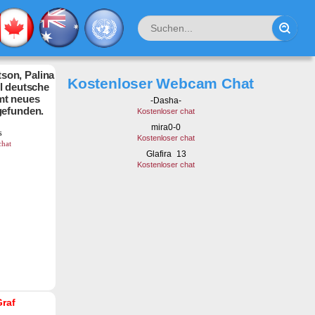
son, Palina
Kostenloser Webcam Chat
hl deutsche
mt neues
gefunden.
Graf