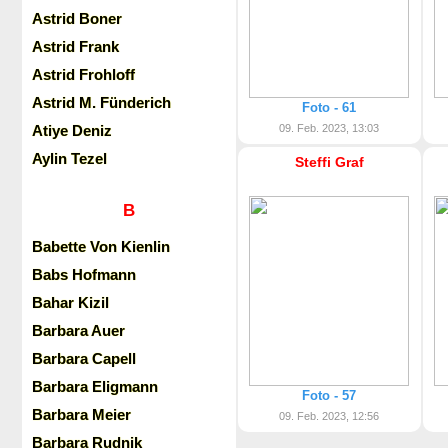
Astrid Boner
Astrid Frank
Astrid Frohloff
Astrid M. Fünderich
Foto - 61
Atiye Deniz
09. Feb. 2023, 13:03
Aylin Tezel
Steffi Graf
B
Babette Von Kienlin
Babs Hofmann
Bahar Kizil
Barbara Auer
Barbara Capell
Barbara Eligmann
Foto - 57
Barbara Meier
09. Feb. 2023, 12:56
Barbara Rudnik