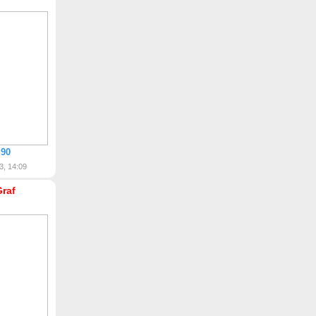
 90
3, 14:09
Graf