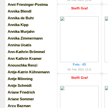
09. Feb. 2023, 13:14
Anni Friesinger-Postma
Steffi Graf
Annika Blendl
Annika de Buhr
Annika Kipp
Annika Murjahn
Annika Zimmermann
Annina Ucatis
Ann-Kathrin Brömmel
Ann Kathrin Kramer
Foto - 65
Anouschka Renzi
09. Feb. 2023, 13:11
Antje-Katrin Kühnemann
Steffi Graf
Antje Mönning
Antje Schmidt
Ariane Friedrich
Ariane Sommer
Arzu Bazman