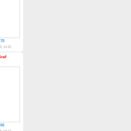
 70
3, 13:22
Graf
 66