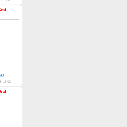
3, 13:12
Graf
 62
3, 13:03
Graf