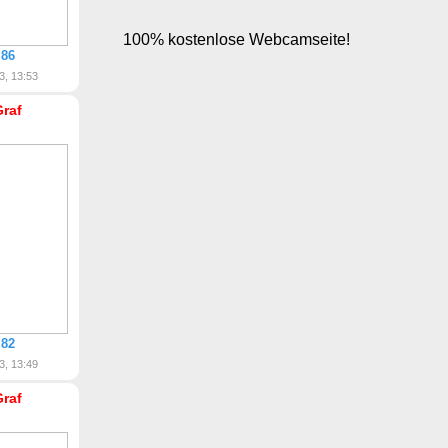
 86
3, 13:53
Graf
 82
3, 13:49
Graf