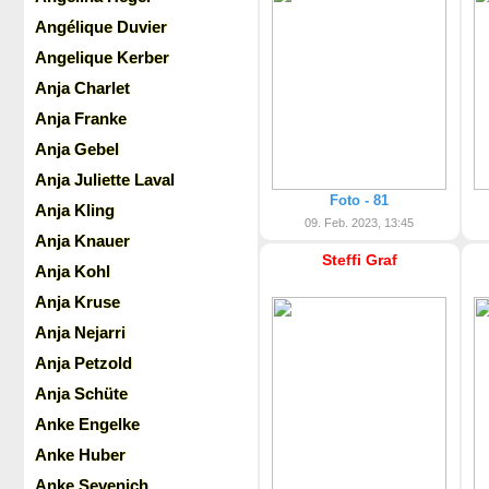
Angélique Duvier
Angelique Kerber
Anja Charlet
Anja Franke
Anja Gebel
Anja Juliette Laval
Foto - 81
Anja Kling
09. Feb. 2023, 13:45
Anja Knauer
Steffi Graf
Anja Kohl
Anja Kruse
Anja Nejarri
Anja Petzold
Anja Schüte
Anke Engelke
Anke Huber
Anke Sevenich