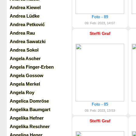
Andrea Kiewel
Andrea Lüdke
Foto - 89
09. Feb. 2023, 14:07
Andrea Petković
Andrea Rau
Steffi Graf
Andrea Sawatzki
Andrea Sokol
Angela Ascher
Angela Finger-Erben
Angela Gossow
Angela Merkel
Angela Roy
Angelica Domröse
Foto - 85
Angelika Baumgart
09. Feb. 2023, 13:53
Angelika Hefner
Steffi Graf
Angelika Reschner
Angelina Heger