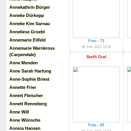
Annekathrin Bürger
Anneke Dürkopp
Anneke Kim Sarnau
Anneliese Groebl
Annemarie Eilfeld
Foto - 73
09. Feb. 2023, 13:28
Annemarie Warnkross
(Carpendale)
Steffi Graf
Anne Menden
Anne Sarah Hartung
Anne-Sophie Briest
Annette Frier
Annett Fleischer
Annett Renneberg
Anne Will
Anne Wünsche
Foto - 69
Annica Hansen