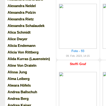
Alexandra Neldel
Alexandra Polzin
Alexandra Rietz
Alexandra Schalaudek
Alica Schmidt
Alice Dwyer
Alicia Endemann
Foto - 93
Alicia Von Rittberg
09. Feb. 2023, 14:15
Alida Kurras (Lauenstein)
Steffi Graf
Aline Von Drateln
Alissa Jung
Alma Leiberg
Alwara Höfels
Andrea Ballschuh
Andrea Berg
Andrea Kaiser