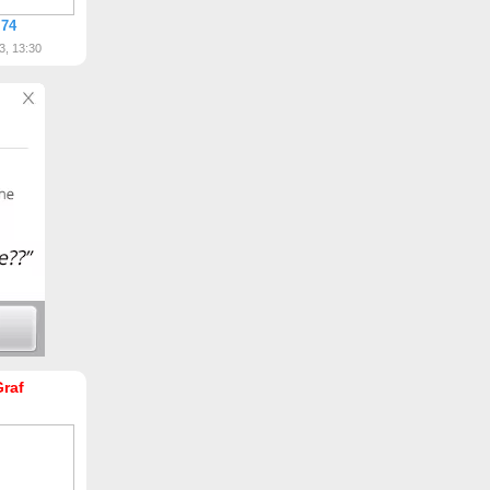
 74
3, 13:30
Graf