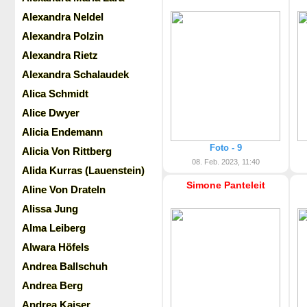
Alexandra Neldel
Alexandra Polzin
Alexandra Rietz
Alexandra Schalaudek
Alica Schmidt
Alice Dwyer
Alicia Endemann
Foto - 9
Alicia Von Rittberg
08. Feb. 2023, 11:40
Alida Kurras (Lauenstein)
Simone Panteleit
Aline Von Drateln
Alissa Jung
Alma Leiberg
Alwara Höfels
Andrea Ballschuh
Andrea Berg
Andrea Kaiser