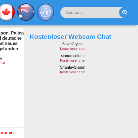
son, Palina
Kostenloser Webcam Chat
hl deutsche
mt neues
gefunden.
nteleit