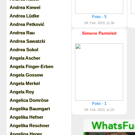
Andrea Kiewel
Andrea Lüdke
Foto - 5
08. Feb. 2023, 11:38
Andrea Petković
Andrea Rau
Simone Panteleit
Andrea Sawatzki
Andrea Sokol
Angela Ascher
Angela Finger-Erben
Angela Gossow
Angela Merkel
Angela Roy
Angelica Domröse
Foto - 1
Angelika Baumgart
08. Feb. 2023, 11:26
Angelika Hefner
Angelika Reschner
Angelina Heger