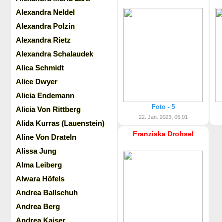
Alexandra Neldel
Alexandra Polzin
Alexandra Rietz
Alexandra Schalaudek
Alica Schmidt
Alice Dwyer
Alicia Endemann
Foto - 5
Alicia Von Rittberg
22. Jan. 2023, 05:01
Alida Kurras (Lauenstein)
Franziska Drohsel
Aline Von Drateln
Alissa Jung
Alma Leiberg
Alwara Höfels
Andrea Ballschuh
Andrea Berg
Andrea Kaiser