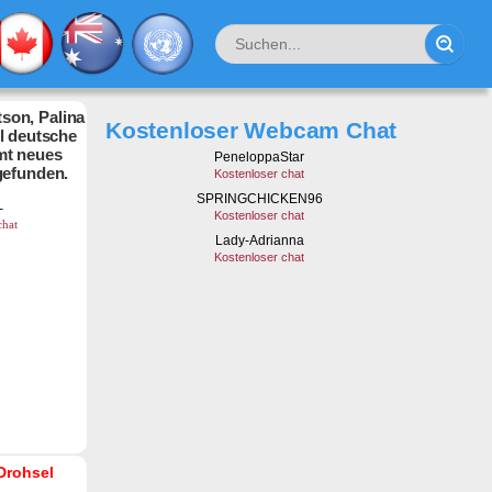
son, Palina
Kostenloser Webcam Chat
hl deutsche
mt neues
gefunden.
Drohsel