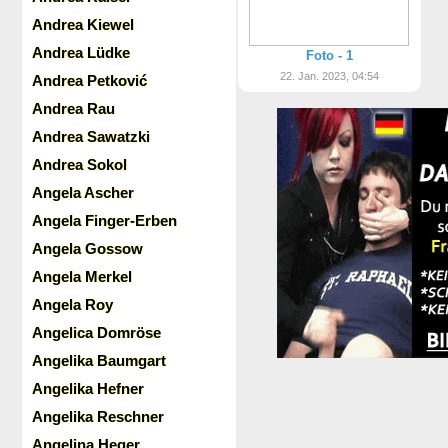
Andrea Kiewel
Andrea Lüdke
Foto - 1
22. Jan. 2023, 04:54
Andrea Petković
Andrea Rau
Andrea Sawatzki
Andrea Sokol
Angela Ascher
Angela Finger-Erben
Angela Gossow
Angela Merkel
Angela Roy
Angelica Domröse
Angelika Baumgart
Angelika Hefner
Angelika Reschner
Angelina Heger