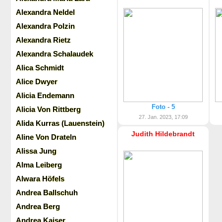
Alexandra Neldel
Alexandra Polzin
Alexandra Rietz
Alexandra Schalaudek
Alica Schmidt
Alice Dwyer
Alicia Endemann
Foto - 5
Alicia Von Rittberg
27. Jan. 2023, 17:09
Alida Kurras (Lauenstein)
Judith Hildebrandt
Aline Von Drateln
Alissa Jung
Alma Leiberg
Alwara Höfels
Andrea Ballschuh
Andrea Berg
Andrea Kaiser