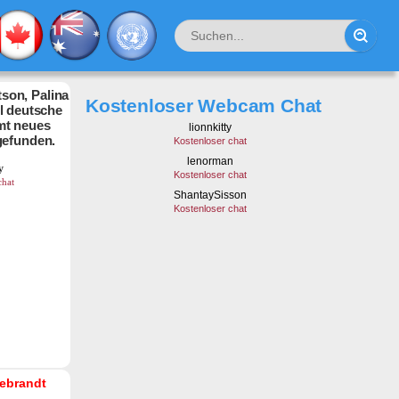
son, Palina
Kostenloser Webcam Chat
hl deutsche
mt neues
gefunden.
debrandt