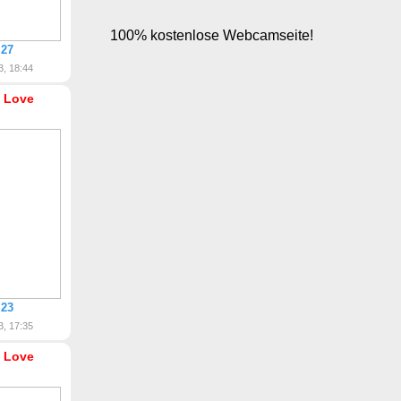
 27
3, 18:44
 Love
 23
3, 17:35
 Love