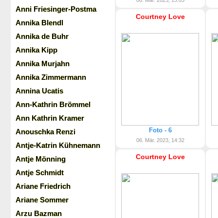
06. Mär. 2023, 15:05
Anni Friesinger-Postma
Courtney Love
Annika Blendl
Annika de Buhr
Annika Kipp
Annika Murjahn
Annika Zimmermann
Annina Ucatis
Ann-Kathrin Brömmel
Ann Kathrin Kramer
Foto - 6
Anouschka Renzi
06. Mär. 2023, 14:32
Antje-Katrin Kühnemann
Courtney Love
Antje Mönning
Antje Schmidt
Ariane Friedrich
Ariane Sommer
Arzu Bazman