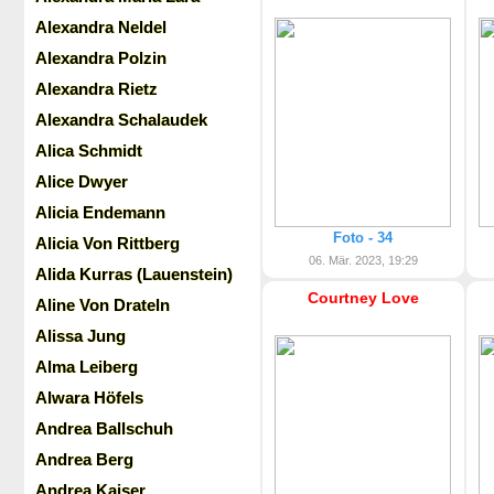
Alexandra Neldel
Alexandra Polzin
Alexandra Rietz
Alexandra Schalaudek
Alica Schmidt
Alice Dwyer
Alicia Endemann
Foto - 34
Alicia Von Rittberg
06. Mär. 2023, 19:29
Alida Kurras (Lauenstein)
Courtney Love
Aline Von Drateln
Alissa Jung
Alma Leiberg
Alwara Höfels
Andrea Ballschuh
Andrea Berg
Andrea Kaiser