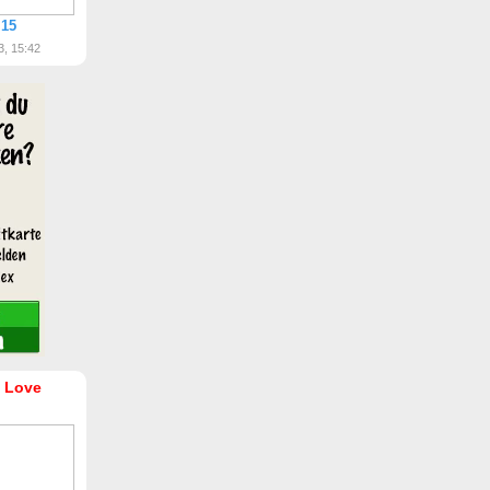
 15
3, 15:42
 Love