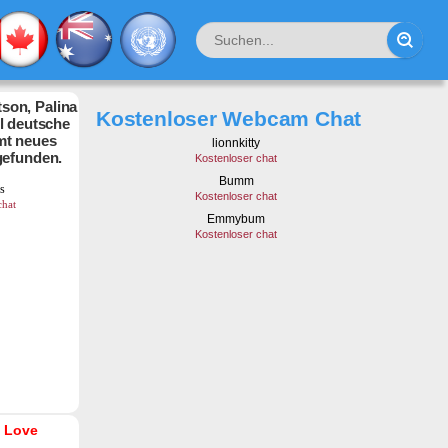
son, Palina
Kostenloser Webcam Chat
hl deutsche
mt neues
gefunden.
 Love