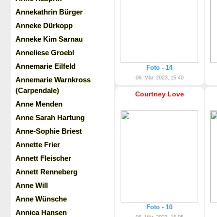
Annekathrin Bürger
Anneke Dürkopp
Anneke Kim Sarnau
Anneliese Groebl
Annemarie Eilfeld
Foto - 14
06. Mär. 2023, 15:40
Annemarie Warnkross
(Carpendale)
Courtney Love
Anne Menden
Anne Sarah Hartung
Anne-Sophie Briest
Annette Frier
Annett Fleischer
Annett Renneberg
Anne Will
Anne Wünsche
Foto - 10
Annica Hansen