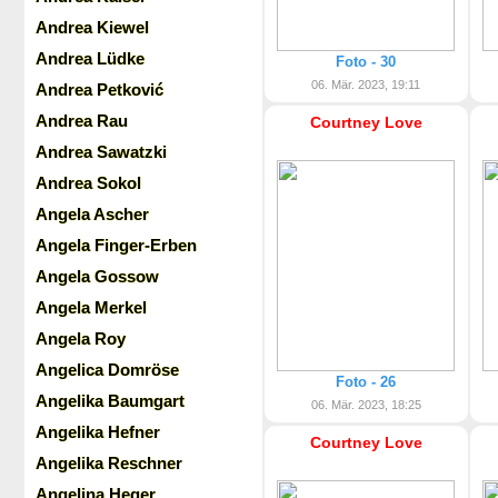
Andrea Kiewel
Andrea Lüdke
Foto - 30
06. Mär. 2023, 19:11
Andrea Petković
Andrea Rau
Courtney Love
Andrea Sawatzki
Andrea Sokol
Angela Ascher
Angela Finger-Erben
Angela Gossow
Angela Merkel
Angela Roy
Angelica Domröse
Foto - 26
Angelika Baumgart
06. Mär. 2023, 18:25
Angelika Hefner
Courtney Love
Angelika Reschner
Angelina Heger