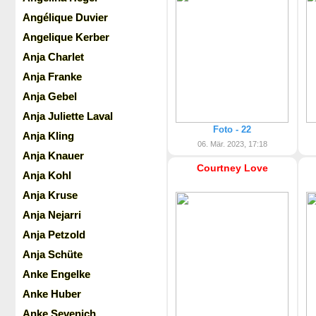
Angélique Duvier
Angelique Kerber
Anja Charlet
Anja Franke
Anja Gebel
Anja Juliette Laval
Foto - 22
Anja Kling
06. Mär. 2023, 17:18
Anja Knauer
Courtney Love
Anja Kohl
Anja Kruse
Anja Nejarri
Anja Petzold
Anja Schüte
Anke Engelke
Anke Huber
Anke Sevenich