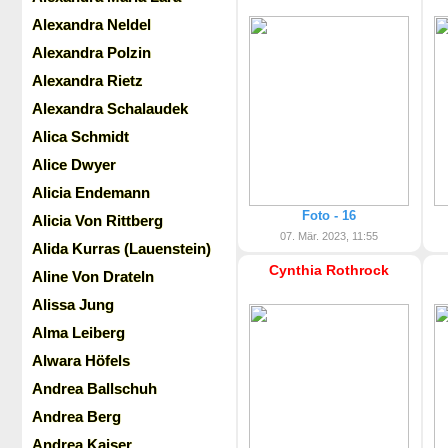
Alexandra Neldel
Alexandra Polzin
Alexandra Rietz
Alexandra Schalaudek
Alica Schmidt
Alice Dwyer
Alicia Endemann
Foto - 16
Alicia Von Rittberg
07. Mär. 2023, 11:55
Alida Kurras (Lauenstein)
Cynthia Rothrock
Aline Von Drateln
Alissa Jung
Alma Leiberg
Alwara Höfels
Andrea Ballschuh
Andrea Berg
Andrea Kaiser