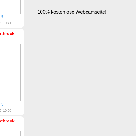
 9
3, 10:41
othrock
 5
3, 10:08
othrock