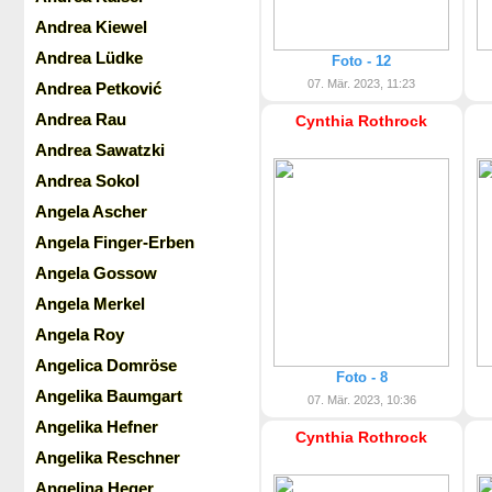
Andrea Kiewel
Andrea Lüdke
Foto - 12
07. Mär. 2023, 11:23
Andrea Petković
Andrea Rau
Cynthia Rothrock
Andrea Sawatzki
Andrea Sokol
Angela Ascher
Angela Finger-Erben
Angela Gossow
Angela Merkel
Angela Roy
Angelica Domröse
Foto - 8
Angelika Baumgart
07. Mär. 2023, 10:36
Angelika Hefner
Cynthia Rothrock
Angelika Reschner
Angelina Heger