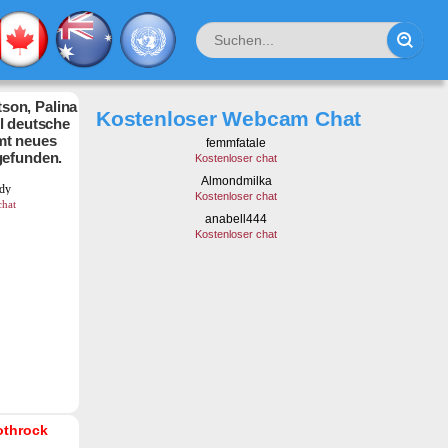
son, Palina
Kostenloser Webcam Chat
hl deutsche
mt neues
gefunden.
othrock