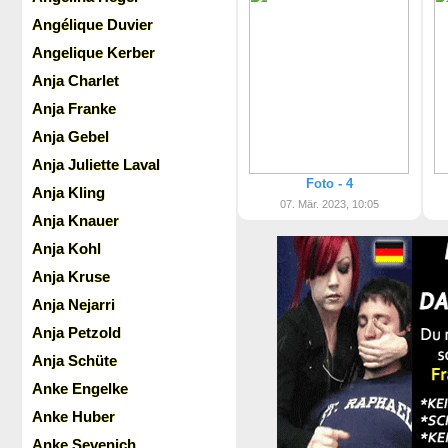
Angélique Duvier
Angelique Kerber
Anja Charlet
Anja Franke
Anja Gebel
Anja Juliette Laval
Foto - 4
Anja Kling
07. Mär. 2023, 10:05
Anja Knauer
Anja Kohl
Anja Kruse
Anja Nejarri
Anja Petzold
Anja Schüte
Anke Engelke
Anke Huber
Anke Sevenich