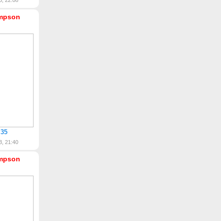
3, 22:08
mpson
 35
3, 21:40
mpson