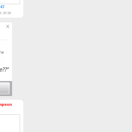
 47
3, 00:38
mpson