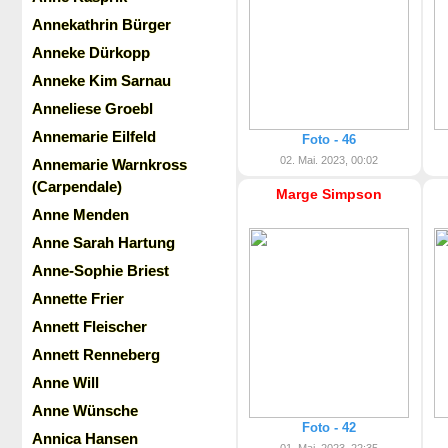
Annekathrin Bürger
Anneke Dürkopp
Anneke Kim Sarnau
Anneliese Groebl
Annemarie Eilfeld
Foto - 46
02. Mai. 2023, 00:02
Annemarie Warnkross
(Carpendale)
Marge Simpson
Anne Menden
Anne Sarah Hartung
Anne-Sophie Briest
Annette Frier
Annett Fleischer
Annett Renneberg
Anne Will
Anne Wünsche
Foto - 42
Annica Hansen