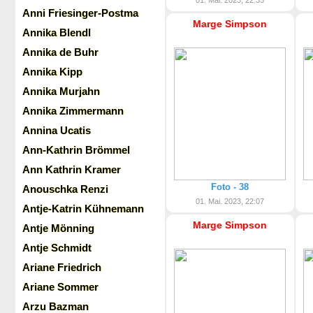
01. Mai. 2023, 22:35
Anni Friesinger-Postma
Marge Simpson
Annika Blendl
Annika de Buhr
Annika Kipp
Annika Murjahn
Annika Zimmermann
Annina Ucatis
Ann-Kathrin Brömmel
Ann Kathrin Kramer
Foto - 38
Anouschka Renzi
01. Mai. 2023, 22:07
Antje-Katrin Kühnemann
Marge Simpson
Antje Mönning
Antje Schmidt
Ariane Friedrich
Ariane Sommer
Arzu Bazman