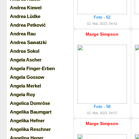
Andrea Kiewel
Andrea Lüdke
Foto - 62
02. Mai. 2023, 04:42
Andrea Petković
Andrea Rau
Marge Simpson
Andrea Sawatzki
Andrea Sokol
Angela Ascher
Angela Finger-Erben
Angela Gossow
Angela Merkel
Angela Roy
Angelica Domröse
Foto - 58
Angelika Baumgart
02. Mai. 2023, 04:07
Angelika Hefner
Marge Simpson
Angelika Reschner
Angelina Heger