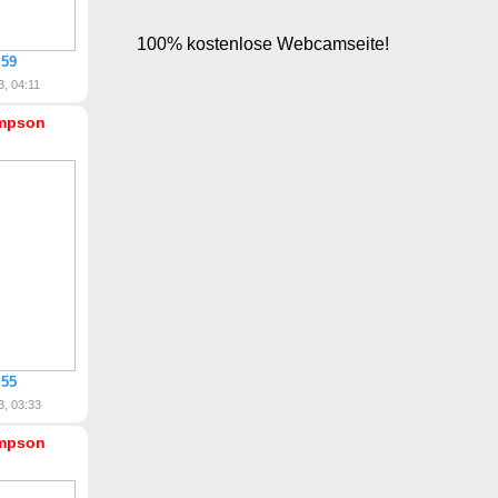
 59
3, 04:11
mpson
 55
3, 03:33
mpson