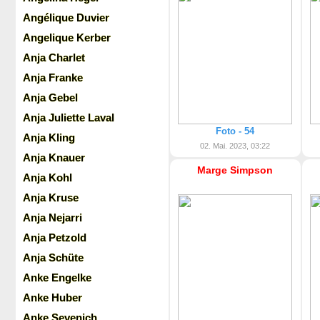
Angélique Duvier
Angelique Kerber
Anja Charlet
Anja Franke
Anja Gebel
Anja Juliette Laval
Foto - 54
Anja Kling
02. Mai. 2023, 03:22
Anja Knauer
Marge Simpson
Anja Kohl
Anja Kruse
Anja Nejarri
Anja Petzold
Anja Schüte
Anke Engelke
Anke Huber
Anke Sevenich