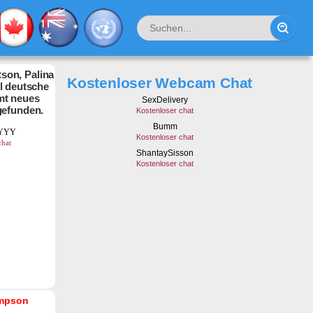
son, Palina
Kostenloser Webcam Chat
hl deutsche
mt neues
gefunden.
mpson