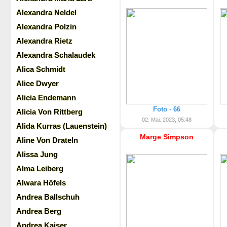
Alexandra Neldel
Alexandra Polzin
Alexandra Rietz
Alexandra Schalaudek
Alica Schmidt
Alice Dwyer
Alicia Endemann
Foto - 66
Alicia Von Rittberg
02. Mai. 2023, 05:48
Alida Kurras (Lauenstein)
Marge Simpson
Aline Von Drateln
Alissa Jung
Alma Leiberg
Alwara Höfels
Andrea Ballschuh
Andrea Berg
Andrea Kaiser