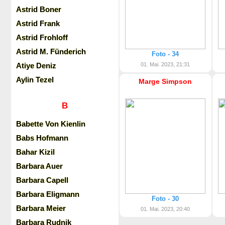
Astrid Boner
Astrid Frank
Astrid Frohloff
Astrid M. Fünderich
Foto - 34
Atiye Deniz
01. Mai. 2023, 21:31
Aylin Tezel
Marge Simpson
B
Babette Von Kienlin
Babs Hofmann
Bahar Kizil
Barbara Auer
Barbara Capell
Barbara Eligmann
Foto - 30
Barbara Meier
01. Mai. 2023, 20:40
Barbara Rudnik