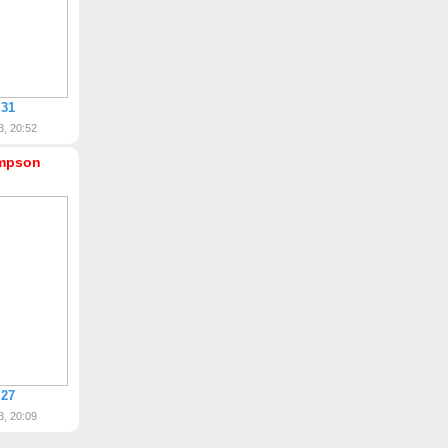
 31
3, 20:52
mpson
 27
3, 20:09