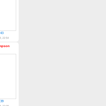
 43
3, 22:54
mpson
 39